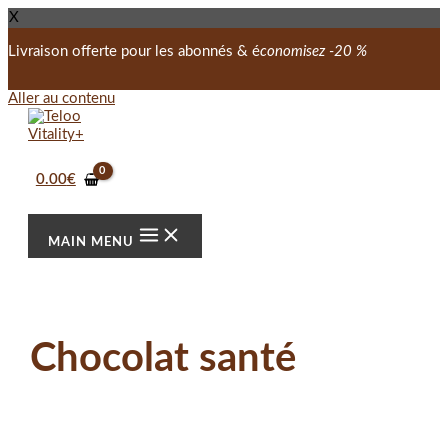
X
Livraison offerte pour les abonnés & é
conomisez -20 %
Aller au contenu
0.00
€
MAIN MENU
Chocolat santé